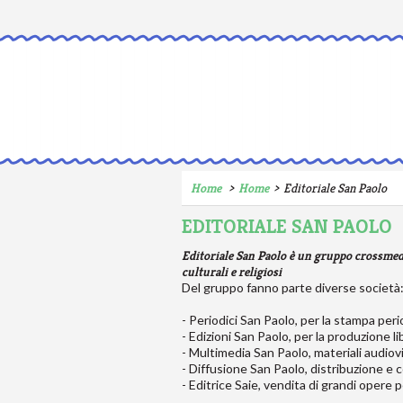
Home
Home
Editoriale San Paolo
EDITORIALE SAN PAOLO
Editoriale San Paolo è un gruppo crossmedia
culturali e religiosi
Del gruppo fanno parte diverse società
-
Periodici San Paolo
, per la stampa peri
-
Edizioni San Paolo
, per la produzione li
-
Multimedia San Paolo
, materiali audiovi
-
Diffusione San Paolo
, distribuzione e
-
Editrice Saie
, vendita di grandi opere pe