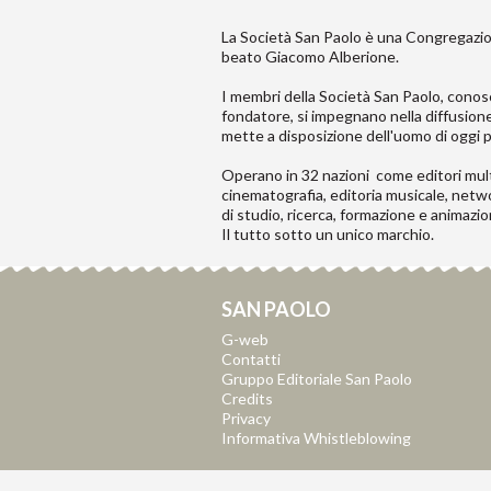
La
Società San Paolo
è una Congregazione
beato Giacomo Alberione.
I membri della Società San Paolo, conosci
fondatore, si impegnano nella diffusione
mette a disposizione dell'uomo di oggi
Operano in 32 nazioni come editori multim
cinematografia, editoria musicale, networ
di studio, ricerca, formazione e animazio
Il tutto sotto un unico marchio.
SAN PAOLO
G-web
Contatti
Gruppo Editoriale San Paolo
Credits
Privacy
Informativa Whistleblowing