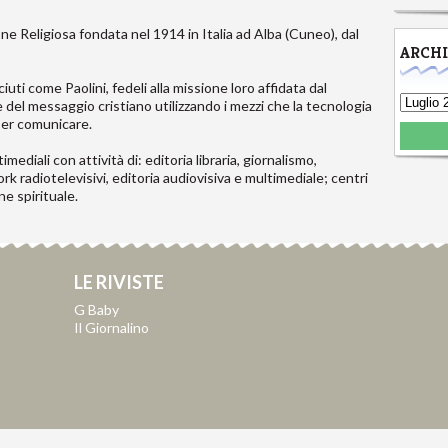
 Religiosa fondata nel 1914 in Italia ad Alba (Cuneo), dal
ARCH
uti come Paolini, fedeli alla missione loro affidata dal
 del messaggio cristiano utilizzando i mezzi che la tecnologia
 per comunicare.
ediali con attività di: editoria libraria, giornalismo,
k radiotelevisivi, editoria audiovisiva e multimediale; centri
ne spirituale.
LE RIVISTE
G Baby
Il Giornalino